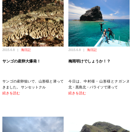
2015.6.8
|
海日記
2015.6.8
|
海日記
サンゴの産卵大爆発！
梅雨明けでしょうか！？
サンゴの産卵狙いで、山形様と潜って
今日は、中村様・山形様とナガンヌ
きました。 サンセットクル
北・黒島北・パライソで潜って
続きを読む
続きを読む