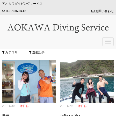
アオカワダイビングサービス
098-936-0413
お問い合わせ
Togg
navi
カテゴリ
過去記事
2015.6.30
|
海日記
2015.6.29
|
海日記
男岩
小魚いっぱい。