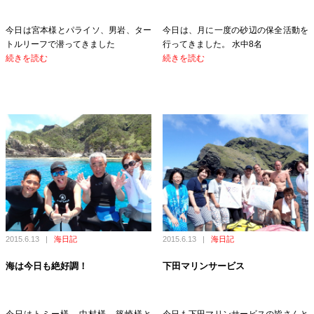
今日は宮本様とパライソ、男岩、ター
今日は、月に一度の砂辺の保全活動を
トルリーフで潜ってきました
行ってきました。 水中8名
続きを読む
続きを読む
2015.6.13
|
海日記
2015.6.13
|
海日記
海は今日も絶好調！
下田マリンサービス