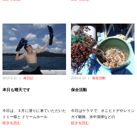
2015.6.11
|
海日記
2015.6.10
|
保全活動
本日も晴天です
保全活動
今日は、３月に潜りに来ていただいた
今日はケラマで、オニヒトデやレイシ
トミー様と ドリームホール
ガイ駆除、水中清掃などの
続きを読む
続きを読む