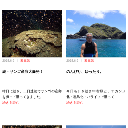
2015.6.9
|
海日記
2015.6.9
|
海日記
続・サンゴ産卵大爆発！
のんびり、ゆったり。
昨日に続き、二日連続でサンゴの産卵
今日も引き続き中村様と、ナガンヌ
を狙って潜ってきました。
北・黒島北・パライソで潜って
続きを読む
続きを読む