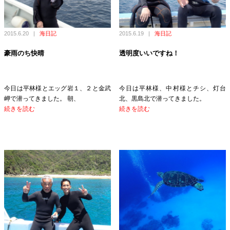
2015.6.20
|
海日記
2015.6.19
|
海日記
豪雨のち快晴
透明度いいですね！
今日は平林様とエッグ岩１、２と金武
今日は平林様、中村様とチシ、灯台
岬で潜ってきました。 朝、
北、黒島北で潜ってきました。
続きを読む
続きを読む