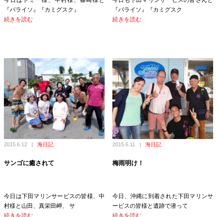
今日はトミー様、中村様、篠崎様と
今日も下田マリンサービスの皆さんと
『パライソ』『カミグスク』
『パライソ』『カミグスク
続きを読む
続きを読む
2015.6.12
|
海日記
2015.6.11
|
海日記
サンゴに癒されて
梅雨明け！
今日は下田マリンサービスの皆様、中
今日、沖縄に到着された下田マリンサ
村様と山田、真栄田岬、 サ
ービスの皆様と遺跡で潜って
続きを読む
続きを読む