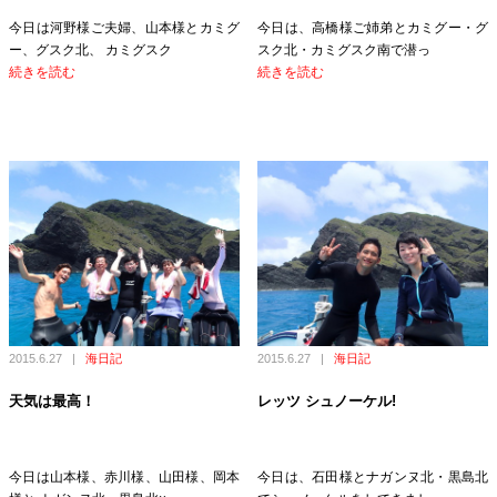
今日は河野様ご夫婦、山本様とカミグ
今日は、高橋様ご姉弟とカミグー・グ
ー、グスク北、 カミグスク
スク北・カミグスク南で潜っ
続きを読む
続きを読む
2015.6.27
|
海日記
2015.6.27
|
海日記
天気は最高！
レッツ シュノーケル!
今日は山本様、赤川様、山田様、岡本
今日は、石田様とナガンヌ北・黒島北