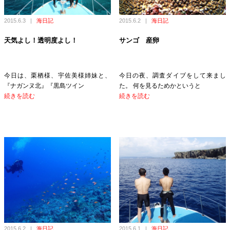
2015.6.3
|
海日記
2015.6.2
|
海日記
天気よし！透明度よし！
サンゴ 産卵
今日は、栗栖様、宇佐美様姉妹と、
今日の夜、調査ダイブをして来まし
『ナガンヌ北』『黒島ツイン
た。 何を見るためかというと
続きを読む
続きを読む
2015.6.2
|
海日記
2015.6.1
|
海日記