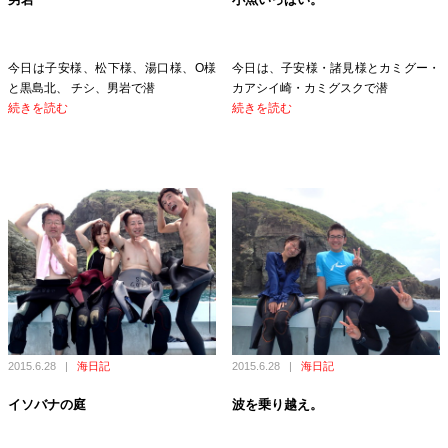
今日は子安様、松下様、湯口様、O様
今日は、子安様・諸見様とカミグー・
と黒島北、 チシ、男岩で潜
カアシイ崎・カミグスクで潜
続きを読む
続きを読む
2015.6.28
|
海日記
2015.6.28
|
海日記
イソバナの庭
波を乗り越え。