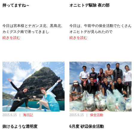
持ってますね～
オニヒトデ駆除 夜の部
今日は宮本様とナガンヌ北、黒島北、
今日は、午前中の保全活動でたくさん
カミグスク南で潜ってきまし
オニヒトデが見られたので
続きを読む
続きを読む
2015.6.15
|
海日記
2015.6.15
|
保全活動
抜けるような透明度
6月度 砂辺保全活動