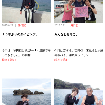
2015.6.22
|
海日記
2015.6.21
|
海日記
１０年ぶりのダイビング。
みんなとせそこ。
今日は、秋田様と砂辺No.1・遺跡で潜
今日は吉水様、吉田様、末弘様と水納
ってきました。 秋田様
島ポパイ、 瀬底島ラビリン
続きを読む
続きを読む