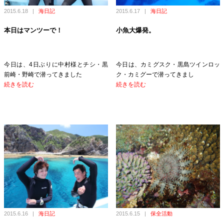
2015.6.18
|
海日記
2015.6.17
|
海日記
本日はマンツーで！
小魚大爆発。
今日は、4日ぶりに中村様とチシ・黒
今日は、カミグスク・黒島ツインロッ
前崎・野崎で潜ってきました
ク・カミグーで潜ってきまし
続きを読む
続きを読む
2015.6.16
|
海日記
2015.6.15
|
保全活動