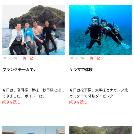
2015.6.24
|
海日記
2015.6.24
|
海日記
ブランクチームで。
ケラマで体験
今日は、宮田様・篠様・秋田様と潜っ
今日は松下様、大塚様とナガンヌ北、
てきました。 ポイントは、
カミグーで 体験ダイビング
続きを読む
続きを読む