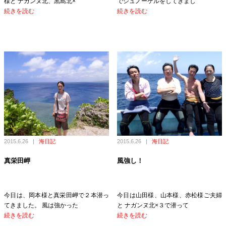
様と ナガンヌ北、黒島北×
でシュノーケルをしてきまし
続きを読む
続きを読む
2015.6.26
|
海日記
2015.6.26
|
海日記
真栄田岬
風強し！
今日は、岡本様と真栄田岬で２本潜っ
今日は山田様、山本様、赤松様ご夫婦
てきました。 風は強かった
と ナガンヌ北×３で潜って
続きを読む
続きを読む