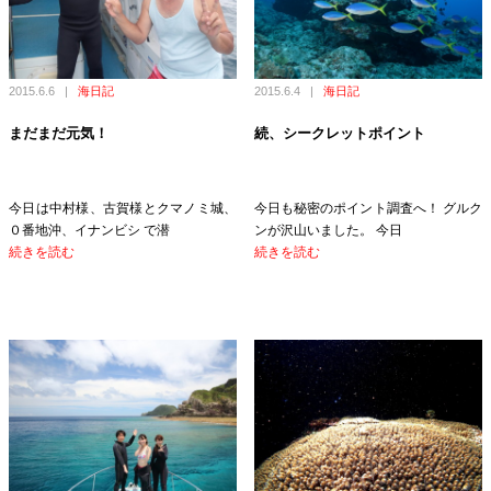
2015.6.6
|
海日記
2015.6.4
|
海日記
まだまだ元気！
続、シークレットポイント
今日は中村様、古賀様とクマノミ城、
今日も秘密のポイント調査へ！ グルク
０番地沖、イナンビシ で潜
ンが沢山いました。 今日
続きを読む
続きを読む