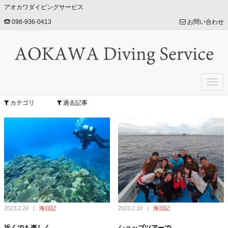
アオカワダイビングサービス
098-936-0413
お問い合わせ
Togg
navi
カテゴリ
過去記事
2023.2.24
|
海日記
2023.2.19
|
海日記
近くでも楽しく
ショップツアーで