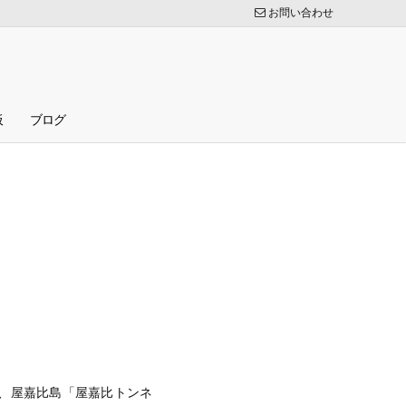
お問い合わせ
板
ブログ
、屋嘉比島「屋嘉比トンネ